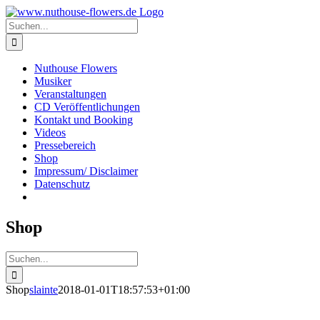
Zum
Inhalt
Suche
springen
nach:
Nuthouse Flowers
Musiker
Veranstaltungen
CD Veröffentlichungen
Kontakt und Booking
Videos
Pressebereich
Shop
Impressum/ Disclaimer
Datenschutz
Shop
Suche
nach:
Shop
slainte
2018-01-01T18:57:53+01:00