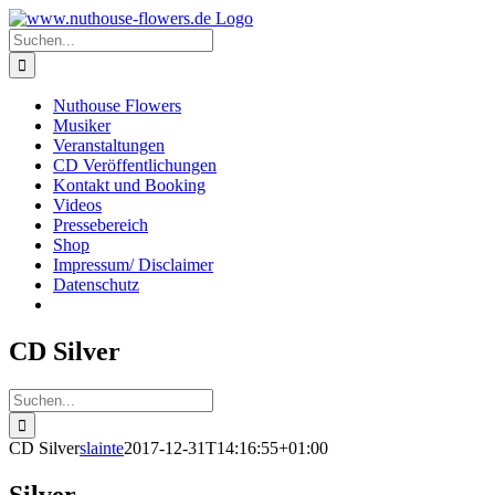
Zum
Inhalt
Suche
springen
nach:
Nuthouse Flowers
Musiker
Veranstaltungen
CD Veröffentlichungen
Kontakt und Booking
Videos
Pressebereich
Shop
Impressum/ Disclaimer
Datenschutz
CD Silver
Suche
nach:
CD Silver
slainte
2017-12-31T14:16:55+01:00
Silver