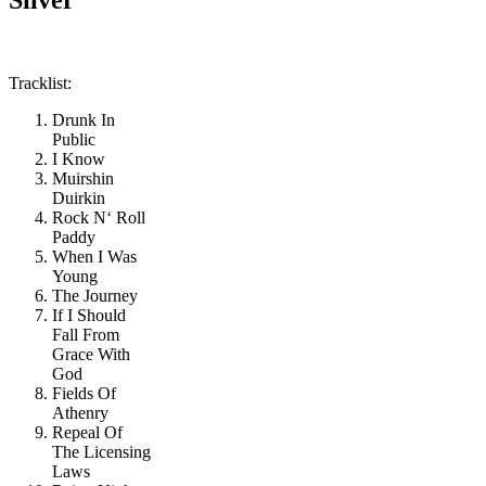
Tracklist:
Drunk In
Public
I Know
Muirshin
Duirkin
Rock N‘ Roll
Paddy
When I Was
Young
The Journey
If I Should
Fall From
Grace With
God
Fields Of
Athenry
Repeal Of
The Licensing
Laws